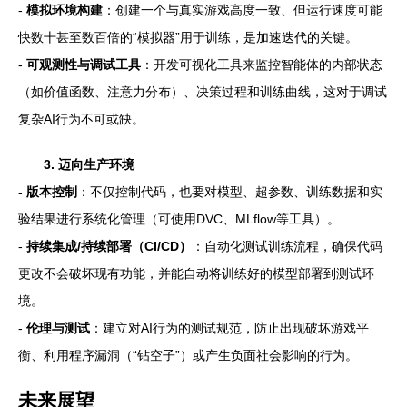
-
模拟环境构建
：创建一个与真实游戏高度一致、但运行速度可能
快数十甚至数百倍的“模拟器”用于训练，是加速迭代的关键。
-
可观测性与调试工具
：开发可视化工具来监控智能体的内部状态
（如价值函数、注意力分布）、决策过程和训练曲线，这对于调试
复杂AI行为不可或缺。
3. 迈向生产环境
-
版本控制
：不仅控制代码，也要对模型、超参数、训练数据和实
验结果进行系统化管理（可使用DVC、MLflow等工具）。
-
持续集成/持续部署（CI/CD）
：自动化测试训练流程，确保代码
更改不会破坏现有功能，并能自动将训练好的模型部署到测试环
境。
-
伦理与测试
：建立对AI行为的测试规范，防止出现破坏游戏平
衡、利用程序漏洞（“钻空子”）或产生负面社会影响的行为。
未来展望